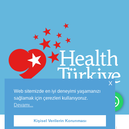
x
Web sitemizde en iyi deneyimi yaşamanızı
sağlamak için çerezleri kullanıyoruz.
Devamı...
© Copyright 2026 - Dr. Celalettin PERU - İzinsiz
Kişisel Verilerin Korunması
Kopyalanamaz. Bu Web sitesi Son Güncelleme Tarihi :