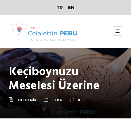
Keçiboynuzu
Meselesi Üzerine
TOKDEMIR
BLOG
0