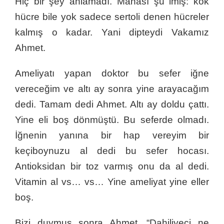
Hiç bir şey anlamadı. Manası şu imiş: kök
hücre bile yok sadece sertoli denen hücreler
kalmış o kadar. Yani dipteydi Vakamız
Ahmet.
Ameliyatı yapan doktor bu sefer iğne
vereceğim ve altı ay sonra yine arayacağım
dedi. Tamam dedi Ahmet. Altı ay doldu çattı.
Yine eli boş dönmüştü. Bu seferde olmadı.
İğnenin yanına bir hap vereyim bir
keçiboynuzu al dedi bu sefer hocası.
Antioksidan bir toz varmış onu da al dedi.
Vitamin al vs… vs… Yine ameliyat yine eller
boş.
Bizi duymuş sonra Ahmet. “Dahiliyeci ne