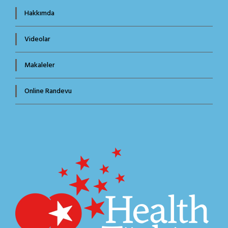
Hakkımda
Videolar
Makaleler
Online Randevu