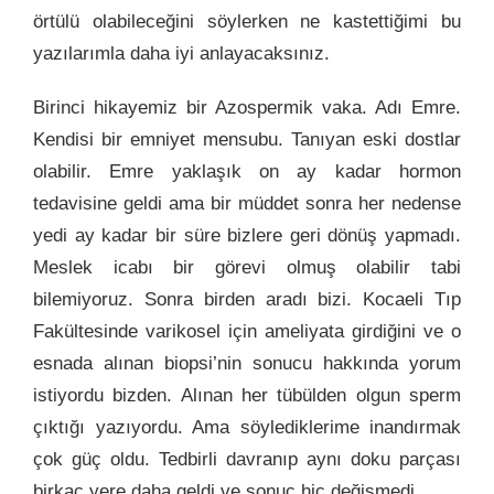
örtülü olabileceğini söylerken ne kastettiğimi bu
yazılarımla daha iyi anlayacaksınız.
Birinci hikayemiz bir Azospermik vaka. Adı Emre.
Kendisi bir emniyet mensubu. Tanıyan eski dostlar
olabilir. Emre yaklaşık on ay kadar hormon
tedavisine geldi ama bir müddet sonra her nedense
yedi ay kadar bir süre bizlere geri dönüş yapmadı.
Meslek icabı bir görevi olmuş olabilir tabi
bilemiyoruz. Sonra birden aradı bizi. Kocaeli Tıp
Fakültesinde varikosel için ameliyata girdiğini ve o
esnada alınan biopsi’nin sonucu hakkında yorum
istiyordu bizden. Alınan her tübülden olgun sperm
çıktığı yazıyordu. Ama söylediklerime inandırmak
çok güç oldu. Tedbirli davranıp aynı doku parçası
birkaç yere daha geldi ve sonuç hiç değişmedi.