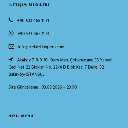
İLETIŞIM BILGILERI
+90 533 465 11 31
+90 533 465 11 31
info@celalettinperu.com
Ataköy 7-8-9-10. Kısım Mah. Çobançeşme E5 Yanyol
Cad. Nef 22 Blokları No: 22/4 D Blok Kat: 7 Daire: 82
Bakırköy-İSTANBUL
Site Güncelleme : 03.08.2026 – 23:00
HIZLI MENÜ