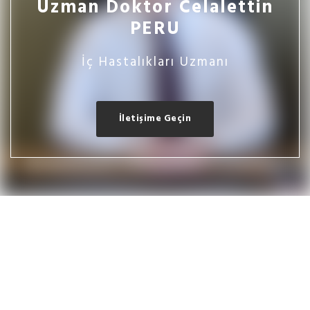
Uzman Doktor Celalettin
PERU
İç Hastalıkları Uzmanı
İletişime Geçin