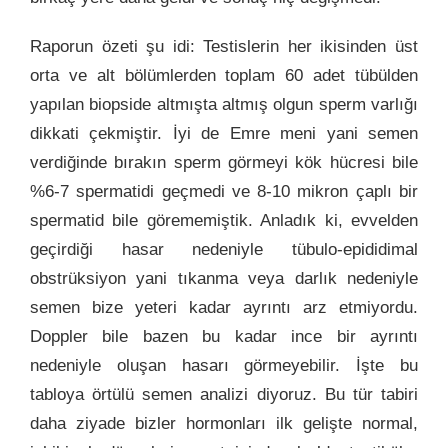
Raporun özeti şu idi: Testislerin her ikisinden üst
orta ve alt bölümlerden toplam 60 adet tübülden
yapılan biopside altmışta altmış olgun sperm varlığı
dikkati çekmiştir. İyi de Emre meni yani semen
verdiğinde bırakın sperm görmeyi kök hücresi bile
%6-7 spermatidi geçmedi ve 8-10 mikron çaplı bir
spermatid bile görememiştik. Anladık ki, evvelden
geçirdiği hasar nedeniyle tübulo-epididimal
obstrüksiyon yani tıkanma veya darlık nedeniyle
semen bize yeteri kadar ayrıntı arz etmiyordu.
Doppler bile bazen bu kadar ince bir ayrıntı
nedeniyle oluşan hasarı görmeyebilir. İşte bu
tabloya örtülü semen analizi diyoruz. Bu tür tabiri
daha ziyade bizler hormonları ilk gelişte normal,